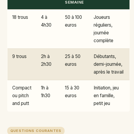
SEMAINE
18 trous
4 à
50 à 100
Joueurs
4h30
euros
réguliers,
journée
complète
9 trous
2h à
25 à 50
Débutants,
2h30
euros
demi-journée,
après le travail
Compact
1h à
15 à 30
Initiation, jeu
ou pitch
1h30
euros
en famille,
and putt
petit jeu
QUESTIONS COURANTES