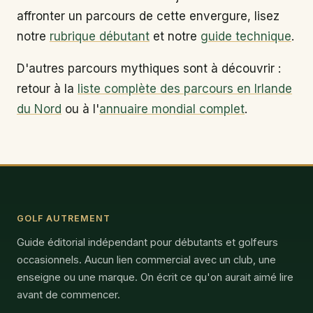
affronter un parcours de cette envergure, lisez
notre
rubrique débutant
et notre
guide technique
.
D'autres parcours mythiques sont à découvrir :
retour à la
liste complète des parcours en Irlande
du Nord
ou à l'
annuaire mondial complet
.
GOLF AUTREMENT
Guide éditorial indépendant pour débutants et golfeurs
occasionnels. Aucun lien commercial avec un club, une
enseigne ou une marque. On écrit ce qu'on aurait aimé lire
avant de commencer.