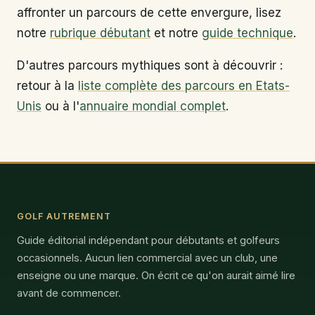
affronter un parcours de cette envergure, lisez
notre
rubrique débutant
et notre
guide technique
.
D'autres parcours mythiques sont à découvrir :
retour à la
liste complète des parcours en Etats-
Unis
ou à l'
annuaire mondial complet
.
GOLF AUTREMENT
Guide éditorial indépendant pour débutants et golfeurs
occasionnels. Aucun lien commercial avec un club, une
enseigne ou une marque. On écrit ce qu'on aurait aimé lire
avant de commencer.