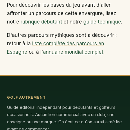
Pour découvrir les bases du jeu avant d'aller
affronter un parcours de cette envergure, lisez
notre
rubrique débutant
et notre
guide technique
.
D'autres parcours mythiques sont à découvrir :
retour à la
liste complète des parcours en
Espagne
ou à l'
annuaire mondial complet
.
GOLF AUTREMENT
Guide éditorial indépendant pour débutants et golfeurs
occasionnels. Aucun lien commercial avec un club, une
enseigne ou une marque. On écrit ce qu'on aurait aimé lire
avant de commencer.