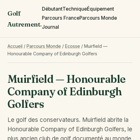
Débutant
Technique
Équipement
Golf
Parcours France
Parcours Monde
Autrement
.
Journal
Accueil
/
Parcours Monde
/
Ecosse
/
Muirfield —
Honourable Company of Edinburgh Golfers
Muirfield — Honourable
Company of Edinburgh
Golfers
Le golf des conservateurs. Muirfield abrite la
Honourable Company of Edinburgh Golfers, le
plus ancien club de golf documenté au monde