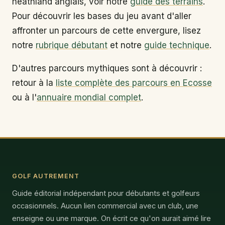
heathland anglais, voir notre
guide des terrains
.
Pour découvrir les bases du jeu avant d'aller
affronter un parcours de cette envergure, lisez
notre
rubrique débutant
et notre
guide technique
.
D'autres parcours mythiques sont à découvrir :
retour à la
liste complète des parcours en Ecosse
ou à l'
annuaire mondial complet
.
GOLF AUTREMENT
Guide éditorial indépendant pour débutants et golfeurs
occasionnels. Aucun lien commercial avec un club, une
enseigne ou une marque. On écrit ce qu'on aurait aimé lire