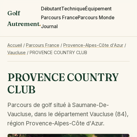
Débutant
Technique
Équipement
Golf
Parcours France
Parcours Monde
Autrement
.
Journal
Accueil
/
Parcours France
/
Provence-Alpes-Côte d'Azur
/
Vaucluse
/
PROVENCE COUNTRY CLUB
PROVENCE COUNTRY
CLUB
Parcours de golf situé à Saumane-De-
Vaucluse, dans le département Vaucluse (84),
région Provence-Alpes-Côte d'Azur.