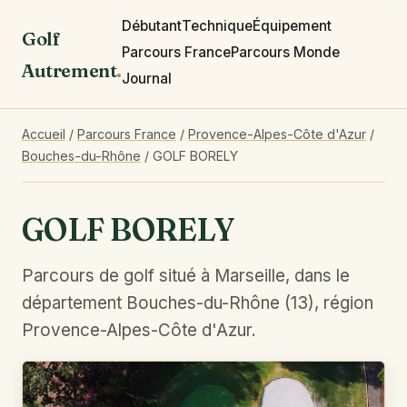
Débutant
Technique
Équipement
Golf
Parcours France
Parcours Monde
Autrement
.
Journal
Accueil
/
Parcours France
/
Provence-Alpes-Côte d'Azur
/
Bouches-du-Rhône
/
GOLF BORELY
GOLF BORELY
Parcours de golf situé à Marseille, dans le
département Bouches-du-Rhône (13), région
Provence-Alpes-Côte d'Azur.