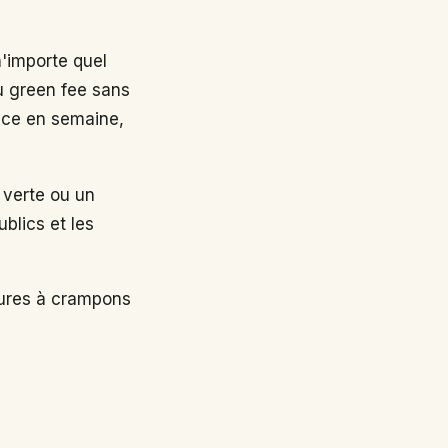
n'importe quel
au green fee sans
nce en semaine,
 verte ou un
ublics et les
sures à crampons