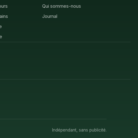
ours
Qui sommes-nous
rains
Journal
e
e
Indépendant, sans publicité.