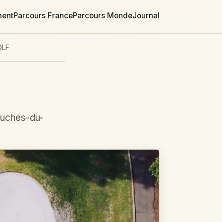
ment
Parcours France
Parcours Monde
Journal
OLF
ouches-du-