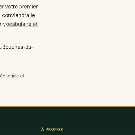
r votre premier
s conviendra le
ir
vocabulaire et
nt Bouches-du-
éditoriale et
À PROPOS