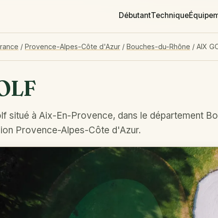
Débutant
Technique
Équipe
France
/
Provence-Alpes-Côte d'Azur
/
Bouches-du-Rhône
/
AIX G
OLF
lf situé à Aix-En-Provence, dans le département B
gion Provence-Alpes-Côte d'Azur.