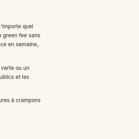
n'importe quel
au green fee sans
nce en semaine,
 verte ou un
ublics et les
sures à crampons