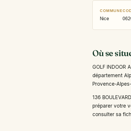
COMMUNE
COD
Nice
062
Où se situ
GOLF INDOOR AC
département Alpe
Provence-Alpes-
136 BOULEVARD D
préparer votre v
consulter sa fich