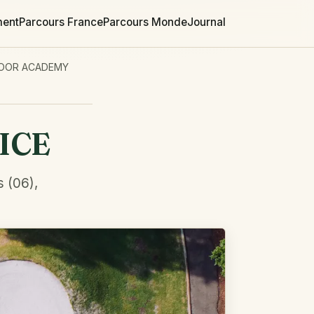
ment
Parcours France
Parcours Monde
Journal
DOOR ACADEMY
ICE
s (06),