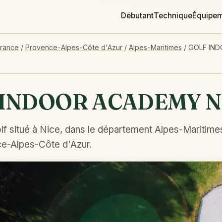
Débutant
Technique
Équipe
France
/
Provence-Alpes-Côte d'Azur
/
Alpes-Maritimes
/
GOLF IN
 INDOOR ACADEMY N
lf situé à Nice, dans le département Alpes-Maritime
e-Alpes-Côte d'Azur.