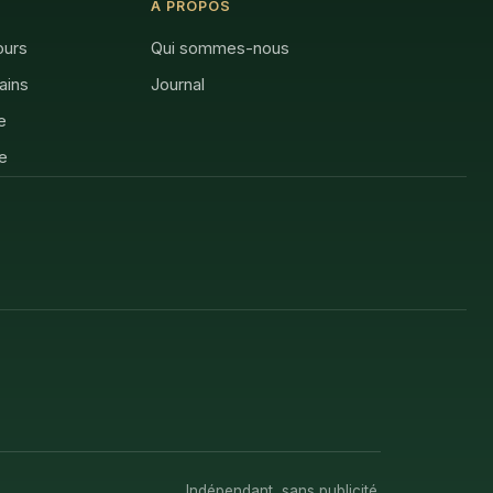
À PROPOS
ours
Qui sommes-nous
rains
Journal
e
e
Indépendant, sans publicité.