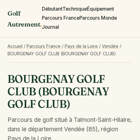
Débutant
Technique
Équipement
Golf
Parcours France
Parcours Monde
Autrement
.
Journal
Accueil
/
Parcours France
/
Pays de la Loire
/
Vendée
/
BOURGENAY GOLF CLUB (BOURGENAY GOLF CLUB)
BOURGENAY GOLF
CLUB (BOURGENAY
GOLF CLUB)
Parcours de golf situé à Talmont-Saint-Hilaire,
dans le département Vendée (85), région
Pays de la Loire.