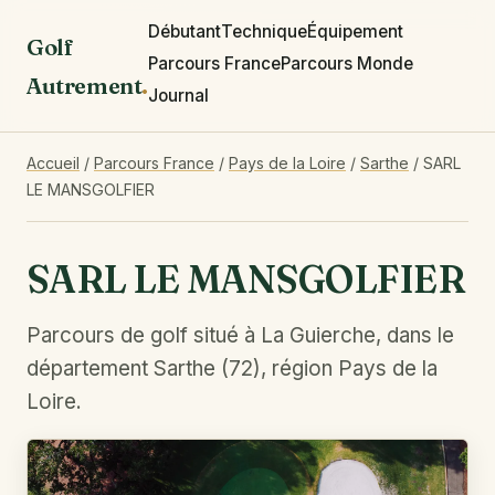
Débutant
Technique
Équipement
Golf
Parcours France
Parcours Monde
Autrement
.
Journal
Accueil
/
Parcours France
/
Pays de la Loire
/
Sarthe
/
SARL
LE MANSGOLFIER
SARL LE MANSGOLFIER
Parcours de golf situé à La Guierche, dans le
département Sarthe (72), région Pays de la
Loire.