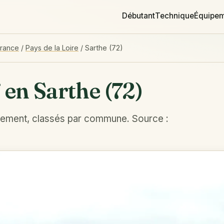
Débutant
Technique
Équipe
France
/
Pays de la Loire
/
Sarthe (72)
 en Sarthe (72)
tement, classés par commune. Source :