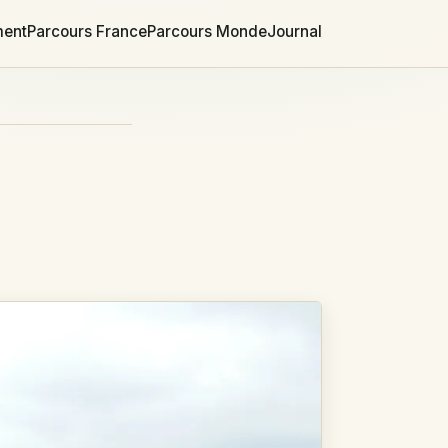
ment
Parcours France
Parcours Monde
Journal