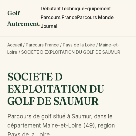
Débutant
Technique
Équipement
Golf
Parcours France
Parcours Monde
Autrement
.
Journal
Accueil
/
Parcours France
/
Pays de la Loire
/
Maine-et-
Loire
/
SOCIETE D EXPLOITATION DU GOLF DE SAUMUR
SOCIETE D
EXPLOITATION DU
GOLF DE SAUMUR
Parcours de golf situé à Saumur, dans le
département Maine-et-Loire (49), région
Pays de la Loire.