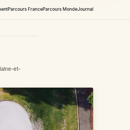
ment
Parcours France
Parcours Monde
Journal
aine-et-