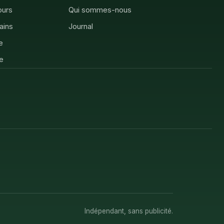
ours
Qui sommes-nous
rains
Journal
e
e
Indépendant, sans publicité.