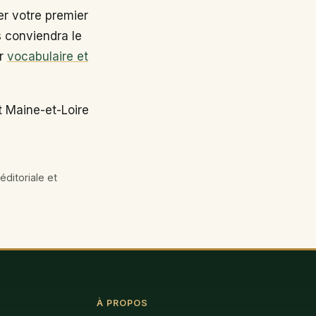
r votre premier
s conviendra le
ir
vocabulaire et
t Maine-et-Loire
éditoriale et
À PROPOS