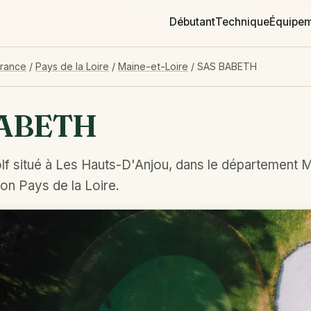
Débutant
Technique
Équipe
France
/
Pays de la Loire
/
Maine-et-Loire
/
SAS BABETH
BABETH
lf situé à Les Hauts-D'Anjou, dans le département M
ion Pays de la Loire.