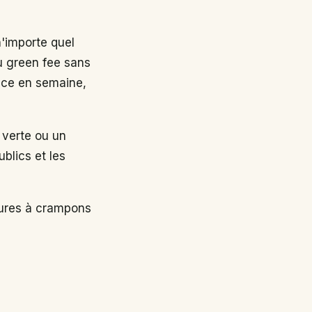
n'importe quel
au green fee sans
nce en semaine,
 verte ou un
ublics et les
sures à crampons