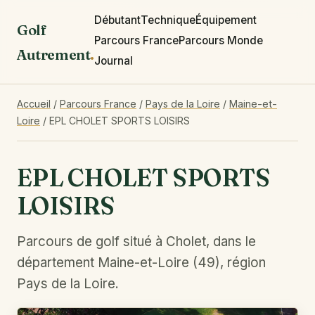
Débutant
Technique
Équipement
Golf
Parcours France
Parcours Monde
Autrement
.
Journal
Accueil
/
Parcours France
/
Pays de la Loire
/
Maine-et-
Loire
/
EPL CHOLET SPORTS LOISIRS
EPL CHOLET SPORTS
LOISIRS
Parcours de golf situé à Cholet, dans le
département Maine-et-Loire (49), région
Pays de la Loire.