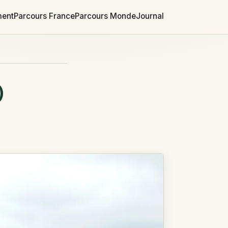
ment
Parcours France
Parcours Monde
Journal
)