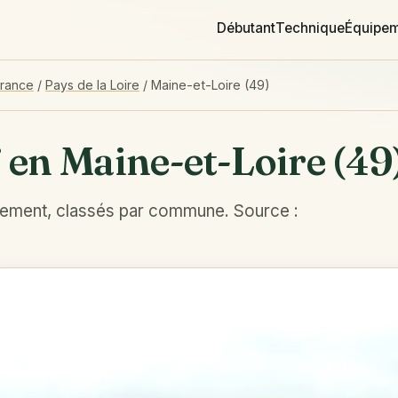
Débutant
Technique
Équipe
France
/
Pays de la Loire
/
Maine-et-Loire (49)
 en Maine-et-Loire (49
tement, classés par commune. Source :