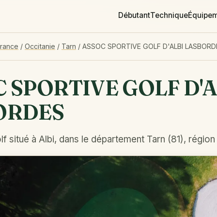
Débutant
Technique
Équipe
France
/
Occitanie
/
Tarn
/
ASSOC SPORTIVE GOLF D'ALBI LASBORD
 SPORTIVE GOLF D'A
ORDES
f situé à Albi, dans le département Tarn (81), région