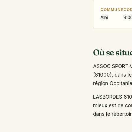
COMMUNE
COD
Albi
810
Où se situ
ASSOC SPORTIVE
(81000), dans le
région Occitanie
LASBORDES 81000
mieux est de con
dans le répertoi