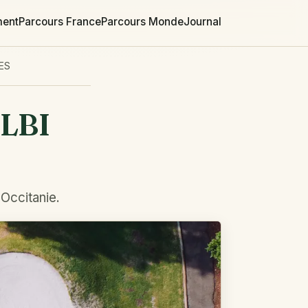
ment
Parcours France
Parcours Monde
Journal
ES
LBI
 Occitanie.