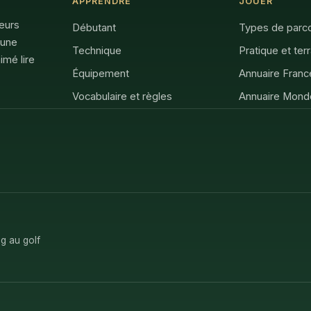
APPRENDRE
JOUER
feurs
Débutant
Types de parc
 une
Technique
Pratique et ter
imé lire
Équipement
Annuaire Franc
Vocabulaire et règles
Annuaire Mond
g au golf