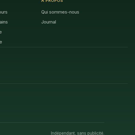
À PROPOS
ours
Qui sommes-nous
rains
Journal
e
e
Indépendant, sans publicité.