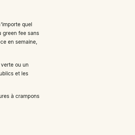
n'importe quel
au green fee sans
nce en semaine,
 verte ou un
ublics et les
sures à crampons