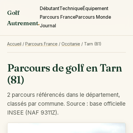
Débutant
Technique
Équipement
Golf
Parcours France
Parcours Monde
Autrement
.
Journal
Accueil
/
Parcours France
/
Occitanie
/
Tarn (81)
Parcours de golf en Tarn
(81)
2 parcours référencés dans le département,
classés par commune. Source : base officielle
INSEE (NAF 9311Z).