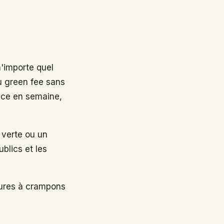
n'importe quel
au green fee sans
nce en semaine,
 verte ou un
ublics et les
sures à crampons