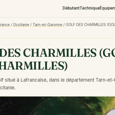
Débutant
Technique
Équipe
France
/
Occitanie
/
Tarn-et-Garonne
/
GOLF DES CHARMILLES (GO
DES CHARMILLES (G
CHARMILLES)
lf situé à Lafrancaise, dans le département Tarn-et
citanie.