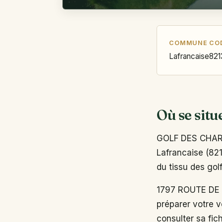
COMMUNE
CO
Lafrancaise
821
Où se situ
GOLF DES CHARM
Lafrancaise (821
du tissu des gol
1797 ROUTE DE 
préparer votre v
consulter sa fich