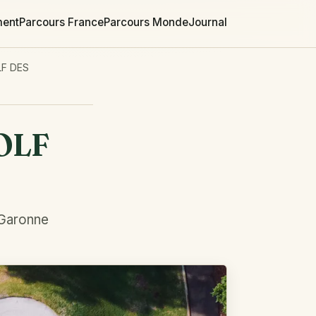
ment
Parcours France
Parcours Monde
Journal
LF DES
OLF
-Garonne