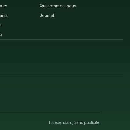
ours
Qui sommes-nous
rains
Journal
e
e
Indépendant, sans publicité.