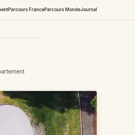
ment
Parcours France
Parcours Monde
Journal
épartement