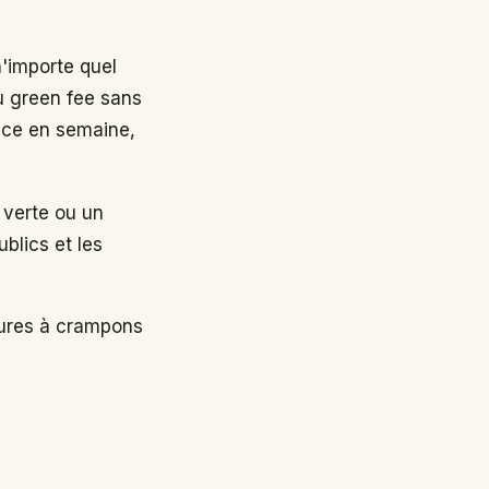
n'importe quel
au green fee sans
nce en semaine,
 verte ou un
ublics et les
sures à crampons