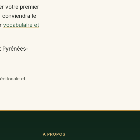
r votre premier
s conviendra le
ir
vocabulaire et
t Pyrénées-
éditoriale et
À PROPOS