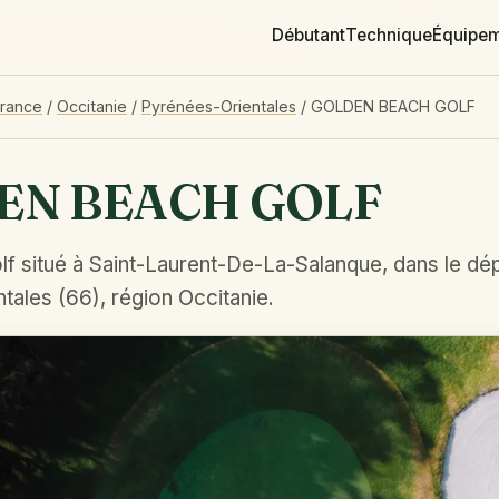
Débutant
Technique
Équipe
France
/
Occitanie
/
Pyrénées-Orientales
/
GOLDEN BEACH GOLF
EN BEACH GOLF
lf situé à Saint-Laurent-De-La-Salanque, dans le d
ales (66), région Occitanie.