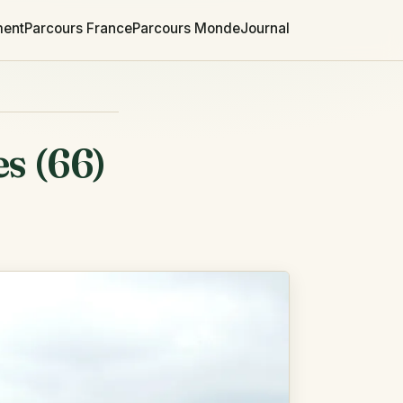
ment
Parcours France
Parcours Monde
Journal
s (66)