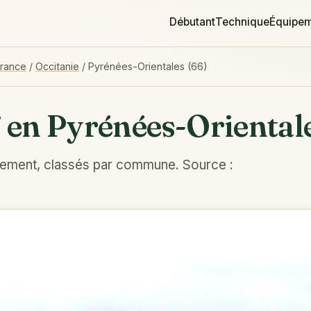
Débutant
Technique
Équipe
France
/
Occitanie
/
Pyrénées-Orientales (66)
f en Pyrénées-Orientale
tement, classés par commune. Source :