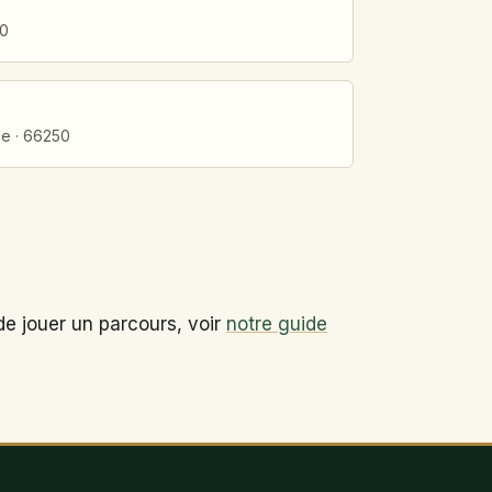
40
ue · 66250
de jouer un parcours, voir
notre guide