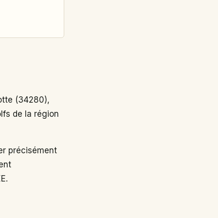
tte (34280),
lfs de la région
r précisément
ent
EE.