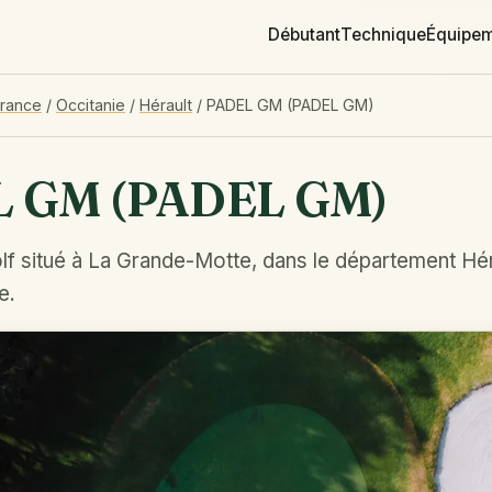
Débutant
Technique
Équipe
France
/
Occitanie
/
Hérault
/
PADEL GM (PADEL GM)
 GM (PADEL GM)
lf situé à La Grande-Motte, dans le département Hér
e.