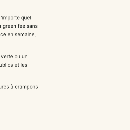
n'importe quel
au green fee sans
nce en semaine,
 verte ou un
ublics et les
sures à crampons