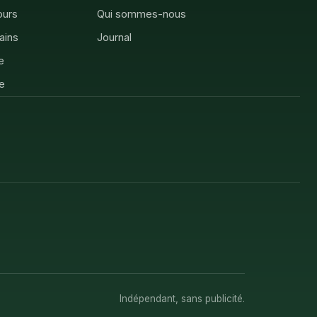
ours
Qui sommes-nous
rains
Journal
e
e
Indépendant, sans publicité.