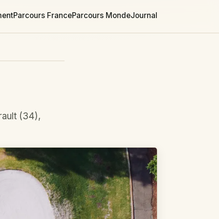
ment
Parcours France
Parcours Monde
Journal
ault (34),