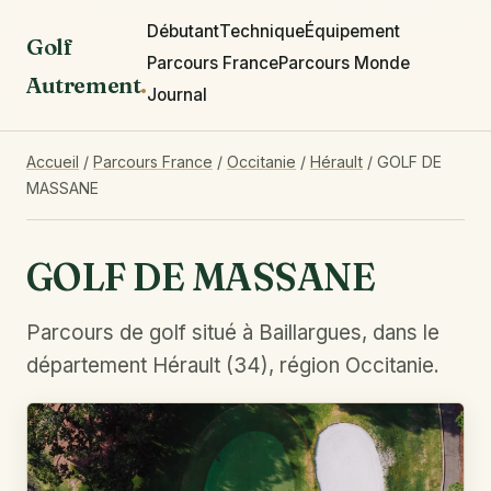
Débutant
Technique
Équipement
Golf
Parcours France
Parcours Monde
Autrement
.
Journal
Accueil
/
Parcours France
/
Occitanie
/
Hérault
/
GOLF DE
MASSANE
GOLF DE MASSANE
Parcours de golf situé à Baillargues, dans le
département Hérault (34), région Occitanie.