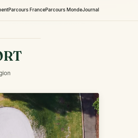
ment
Parcours France
Parcours Monde
Journal
ORT
gion