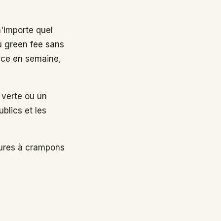
n'importe quel
au green fee sans
nce en semaine,
 verte ou un
ublics et les
sures à crampons