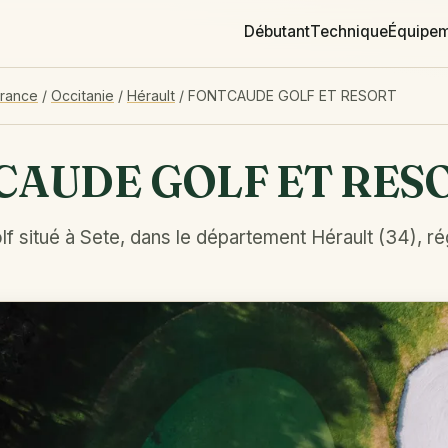
Débutant
Technique
Équipe
France
/
Occitanie
/
Hérault
/
FONTCAUDE GOLF ET RESORT
CAUDE GOLF ET RES
f situé à Sete, dans le département Hérault (34), ré