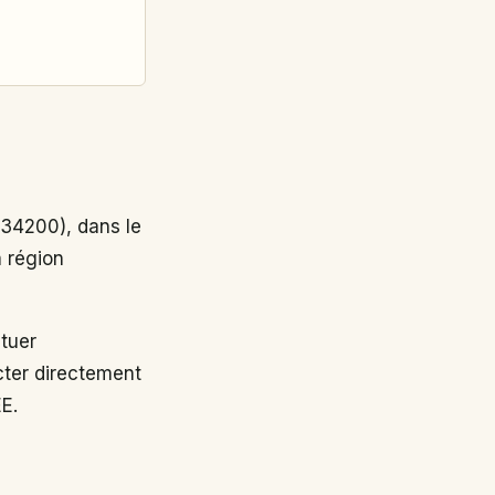
34200), dans le
a région
tuer
cter directement
EE.