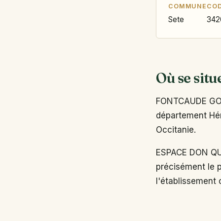
COMMUNE
COD
Sete
342
Où se situ
FONTCAUDE GOLF
département Héra
Occitanie.
ESPACE DON QU
précisément le p
l'établissement o