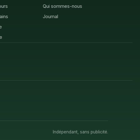
ours
Qui sommes-nous
rains
Journal
e
e
Indépendant, sans publicité.