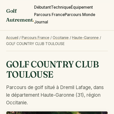
Débutant
Technique
Équipement
Golf
Parcours France
Parcours Monde
Autrement
.
Journal
Accueil
/
Parcours France
/
Occitanie
/
Haute-Garonne
/
GOLF COUNTRY CLUB TOULOUSE
GOLF COUNTRY CLUB
TOULOUSE
Parcours de golf situé à Dremil Lafage, dans
le département Haute-Garonne (31), région
Occitanie.