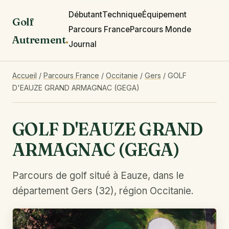
Débutant
Technique
Équipement
Golf
Parcours France
Parcours Monde
Autrement
.
Journal
Accueil
/
Parcours France
/
Occitanie
/
Gers
/
GOLF
D'EAUZE GRAND ARMAGNAC (GEGA)
GOLF D'EAUZE GRAND
ARMAGNAC (GEGA)
Parcours de golf situé à Eauze, dans le
département Gers (32), région Occitanie.