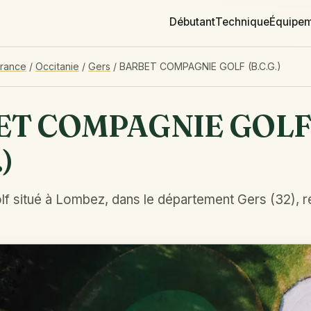
Débutant
Technique
Équipe
France
/
Occitanie
/
Gers
/
BARBET COMPAGNIE GOLF (B.C.G.)
ET COMPAGNIE GOL
)
lf situé à Lombez, dans le département Gers (32), r