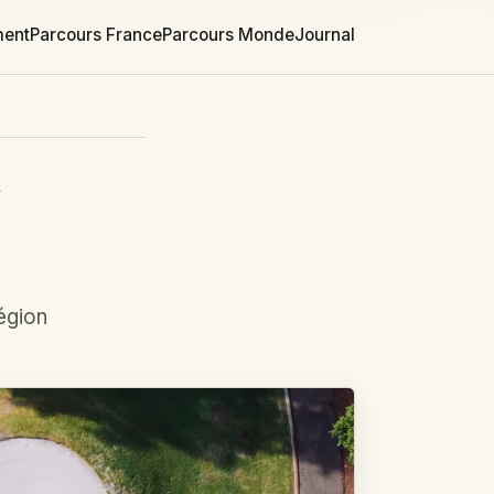
ment
Parcours France
Parcours Monde
Journal
F
égion