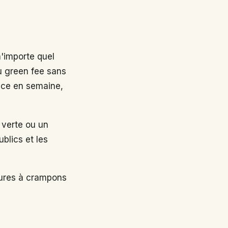
n'importe quel
au green fee sans
nce en semaine,
 verte ou un
ublics et les
sures à crampons