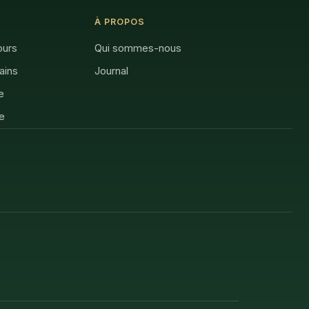
À PROPOS
ours
Qui sommes-nous
rains
Journal
e
e