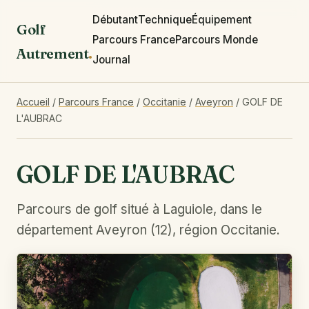
Débutant
Technique
Équipement
Golf
Parcours France
Parcours Monde
Autrement
.
Journal
Accueil
/
Parcours France
/
Occitanie
/
Aveyron
/
GOLF DE
L'AUBRAC
GOLF DE L'AUBRAC
Parcours de golf situé à Laguiole, dans le
département Aveyron (12), région Occitanie.