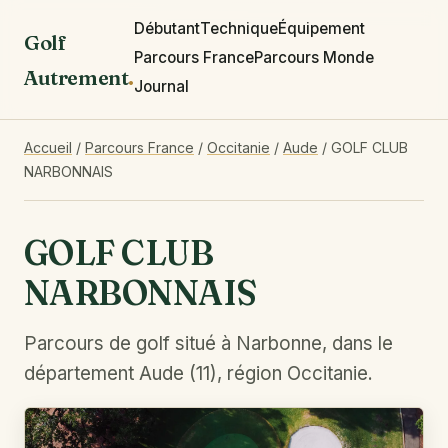
Débutant
Technique
Équipement
Golf
Parcours France
Parcours Monde
Autrement
.
Journal
Accueil
/
Parcours France
/
Occitanie
/
Aude
/
GOLF CLUB
NARBONNAIS
GOLF CLUB
NARBONNAIS
Parcours de golf situé à Narbonne, dans le
département Aude (11), région Occitanie.