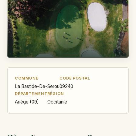
COMMUNE
CODE POSTAL
La Bastide-De-Serou
09240
DÉPARTEMENT
RÉGION
Ariège (09)
Occitanie