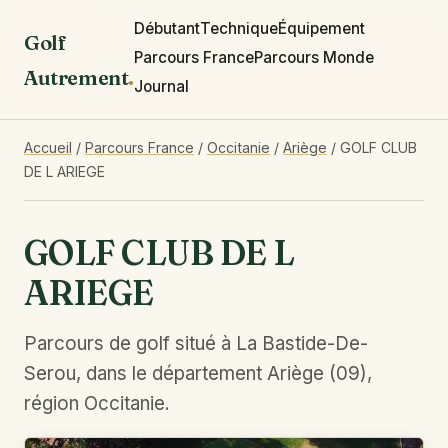
Débutant
Technique
Équipement
Golf
Parcours France
Parcours Monde
Autrement
.
Journal
Accueil
/
Parcours France
/
Occitanie
/
Ariège
/
GOLF CLUB
DE L ARIEGE
GOLF CLUB DE L
ARIEGE
Parcours de golf situé à La Bastide-De-
Serou, dans le département Ariège (09),
région Occitanie.