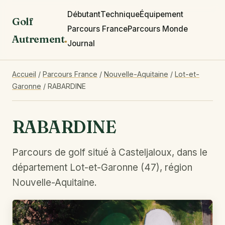
Débutant
Technique
Équipement
Golf
Parcours France
Parcours Monde
Autrement
.
Journal
Accueil
/
Parcours France
/
Nouvelle-Aquitaine
/
Lot-et-
Garonne
/
RABARDINE
RABARDINE
Parcours de golf situé à Casteljaloux, dans le
département Lot-et-Garonne (47), région
Nouvelle-Aquitaine.