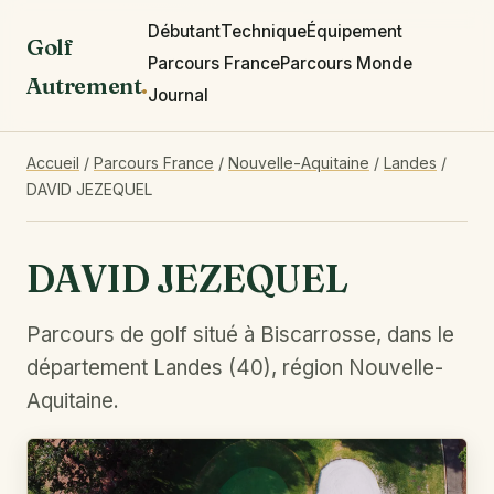
Débutant
Technique
Équipement
Golf
Parcours France
Parcours Monde
Autrement
.
Journal
Accueil
/
Parcours France
/
Nouvelle-Aquitaine
/
Landes
/
DAVID JEZEQUEL
DAVID JEZEQUEL
Parcours de golf situé à Biscarrosse, dans le
département Landes (40), région Nouvelle-
Aquitaine.