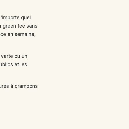
n'importe quel
au green fee sans
nce en semaine,
 verte ou un
ublics et les
sures à crampons