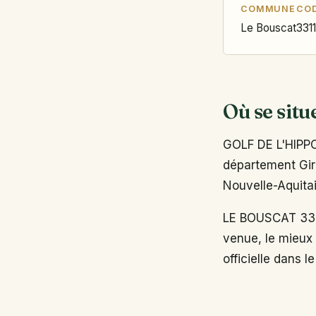
COMMUNE
COD
Le Bouscat
331
Où se situ
GOLF DE L'HIPPO
département Giro
Nouvelle-Aquita
LE BOUSCAT 3311
venue, le mieux 
officielle dans l