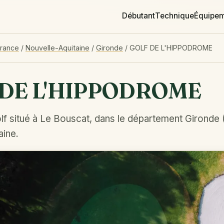
Débutant
Technique
Équipe
France
/
Nouvelle-Aquitaine
/
Gironde
/
GOLF DE L'HIPPODROME
 DE L'HIPPODROME
lf situé à Le Bouscat, dans le département Gironde 
aine.