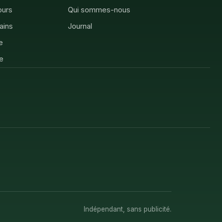
ours
Qui sommes-nous
rains
Journal
e
e
Indépendant, sans publicité.