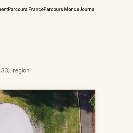
ment
Parcours France
Parcours Monde
Journal
(33), région