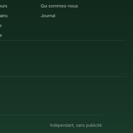
ours
Qui sommes-nous
rains
Journal
e
e
Indépendant, sans publicité.