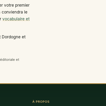
r votre premier
s conviendra le
ir
vocabulaire et
t Dordogne et
éditoriale et
À PROPOS