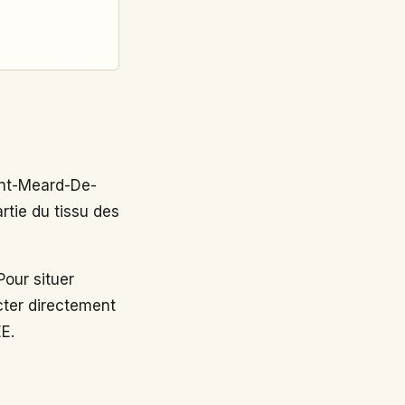
nt-Meard-De-
rtie du tissu des
ur situer
cter directement
EE.