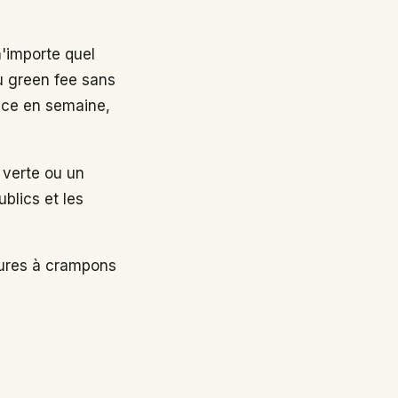
n'importe quel
au green fee sans
nce en semaine,
 verte ou un
ublics et les
sures à crampons