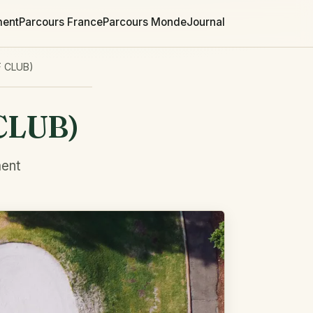
ment
Parcours France
Parcours Monde
Journal
 CLUB)
CLUB)
ment