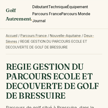
Débutant
Technique
Équipement
Golf
Parcours France
Parcours Monde
Autrement
.
Journal
Accueil
/
Parcours France
/
Nouvelle-Aquitaine
/
Deux-
Sèvres
/
REGIE GESTION DU PARCOURS ECOLE ET
DECOUVERTE DE GOLF DE BRESSUIRE
REGIE GESTION DU
PARCOURS ECOLE ET
DECOUVERTE DE GOLF
DE BRESSUIRE
Parcours de golf situé à Bressuire, dans le