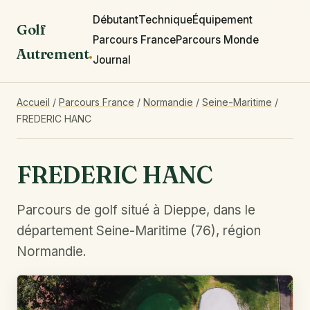
Débutant
Technique
Équipement
Golf
Parcours France
Parcours Monde
Autrement
.
Journal
Accueil
/
Parcours France
/
Normandie
/
Seine-Maritime
/
FREDERIC HANC
FREDERIC HANC
Parcours de golf situé à Dieppe, dans le
département Seine-Maritime (76), région
Normandie.