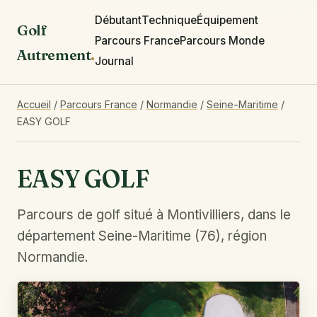
Débutant
Technique
Équipement
Golf
Parcours France
Parcours Monde
Autrement
.
Journal
Accueil
/
Parcours France
/
Normandie
/
Seine-Maritime
/
EASY GOLF
EASY GOLF
Parcours de golf situé à Montivilliers, dans le
département Seine-Maritime (76), région
Normandie.