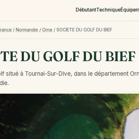
Débutant
Technique
Équipe
France
/
Normandie
/
Orne
/
SOCIETE DU GOLF DU BIEF
TE DU GOLF DU BIEF
f situé à Tournai-Sur-Dive, dans le département Orn
die.