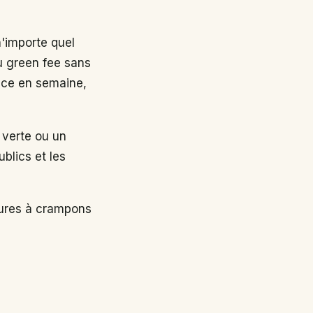
n'importe quel
au green fee sans
nce en semaine,
 verte ou un
ublics et les
sures à crampons