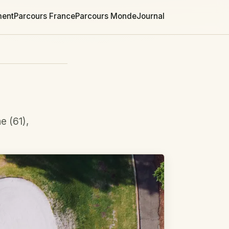
ment
Parcours France
Parcours Monde
Journal
e (61),