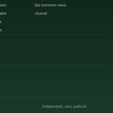
ours
Qui sommes-nous
rains
Journal
e
e
Indépendant, sans publicité.