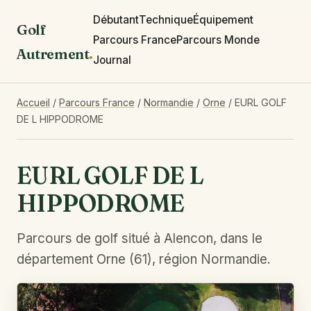
Débutant
Technique
Équipement
Golf
Parcours France
Parcours Monde
Autrement
.
Journal
Accueil
/
Parcours France
/
Normandie
/
Orne
/
EURL GOLF
DE L HIPPODROME
EURL GOLF DE L
HIPPODROME
Parcours de golf situé à Alencon, dans le
département Orne (61), région Normandie.