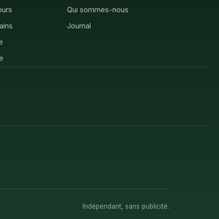
ours
Qui sommes-nous
rains
Journal
e
e
Indépendant, sans publicité.