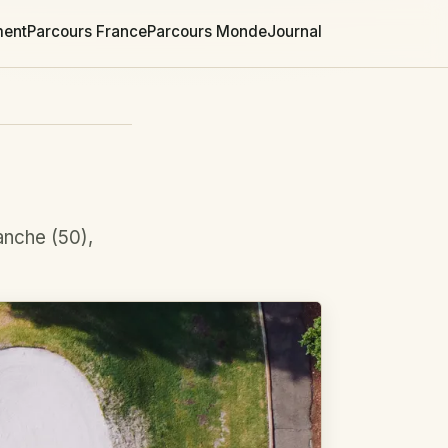
ment
Parcours France
Parcours Monde
Journal
anche (50),