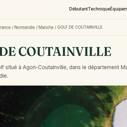
Débutant
Technique
Équipe
France
/
Normandie
/
Manche
/
GOLF DE COUTAINVILLE
DE COUTAINVILLE
lf situé à Agon-Coutainville, dans le département M
die.