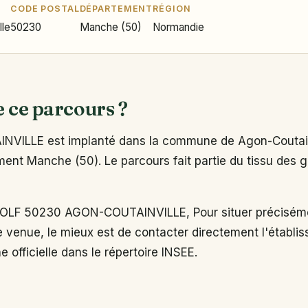
CODE POSTAL
DÉPARTEMENT
RÉGION
lle
50230
Manche (50)
Normandie
e ce parcours ?
NVILLE est implanté dans la commune de Agon-Coutain
ent Manche (50). Le parcours fait partie du tissu des go
LF 50230 AGON-COUTAINVILLE, Pour situer préciséme
e venue, le mieux est de contacter directement l'établi
e officielle dans le répertoire INSEE.