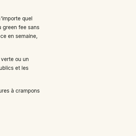
n'importe quel
au green fee sans
nce en semaine,
 verte ou un
ublics et les
sures à crampons