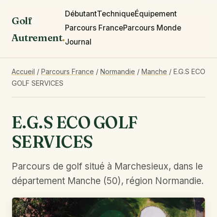
Débutant
Technique
Équipement
Golf
Parcours France
Parcours Monde
Autrement
.
Journal
Accueil
/
Parcours France
/
Normandie
/
Manche
/
E.G.S ECO
GOLF SERVICES
E.G.S ECO GOLF
SERVICES
Parcours de golf situé à Marchesieux, dans le
département Manche (50), région Normandie.