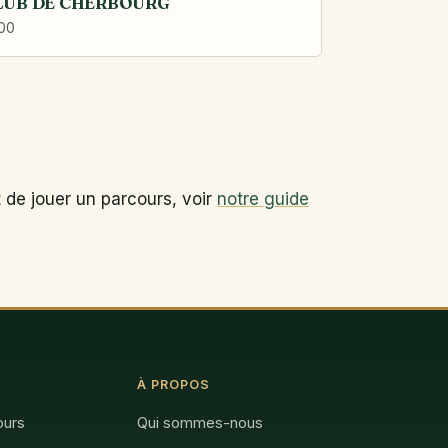
LUB DE CHERBOURG
100
 de jouer un parcours, voir
notre guide
À PROPOS
ours
Qui sommes-nous