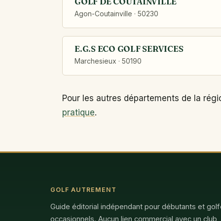
GOLF DE COUTAINVILLE
Agon-Coutainville · 50230
E.G.S ECO GOLF SERVICES
Marchesieux · 50190
Pour les autres départements de la régi
pratique
.
GOLF AUTREMENT
Guide éditorial indépendant pour débutants et gol
occasionnels. Aucun lien commercial avec un club,