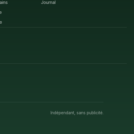
rains
Journal
e
e
Indépendant, sans publicité.