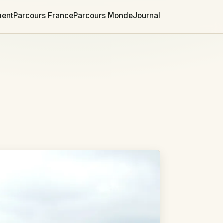
ment
Parcours France
Parcours Monde
Journal