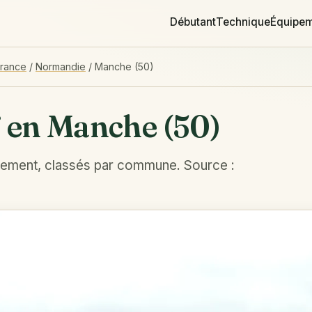
Débutant
Technique
Équipe
France
/
Normandie
/
Manche (50)
f en Manche (50)
tement, classés par commune. Source :