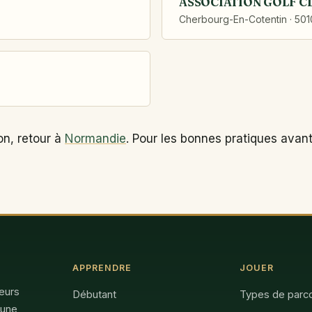
ASSOCIATION GOLF C
Cherbourg-En-Cotentin · 50
on, retour à
Normandie
. Pour les bonnes pratiques avant
APPRENDRE
JOUER
feurs
Débutant
Types de parc
 une