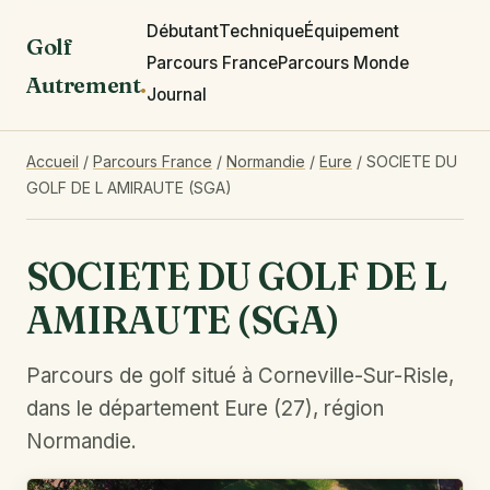
Débutant
Technique
Équipement
Golf
Parcours France
Parcours Monde
Autrement
.
Journal
Accueil
/
Parcours France
/
Normandie
/
Eure
/
SOCIETE DU
GOLF DE L AMIRAUTE (SGA)
SOCIETE DU GOLF DE L
AMIRAUTE (SGA)
Parcours de golf situé à Corneville-Sur-Risle,
dans le département Eure (27), région
Normandie.