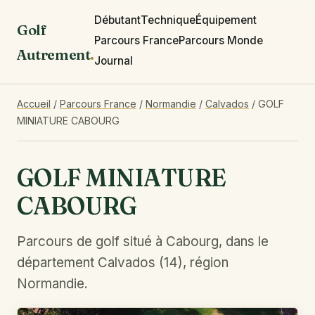
Débutant
Technique
Équipement
Golf
Parcours France
Parcours Monde
Autrement
.
Journal
Accueil
/
Parcours France
/
Normandie
/
Calvados
/
GOLF
MINIATURE CABOURG
GOLF MINIATURE
CABOURG
Parcours de golf situé à Cabourg, dans le
département Calvados (14), région
Normandie.