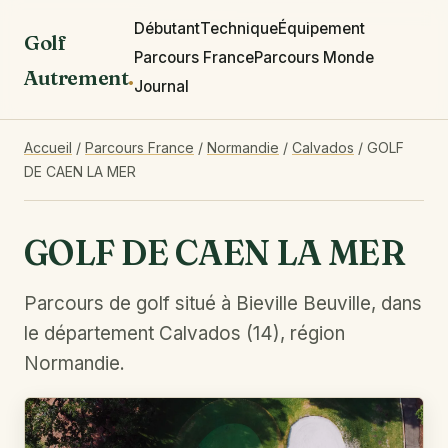
Débutant
Technique
Équipement
Golf
Parcours France
Parcours Monde
Autrement
.
Journal
Accueil
/
Parcours France
/
Normandie
/
Calvados
/
GOLF
DE CAEN LA MER
GOLF DE CAEN LA MER
Parcours de golf situé à Bieville Beuville, dans
le département Calvados (14), région
Normandie.