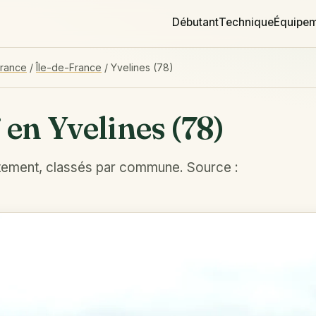
Débutant
Technique
Équipe
France
/
Île-de-France
/
Yvelines (78)
 en Yvelines (78)
tement, classés par commune. Source :