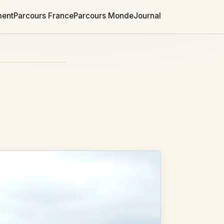
ment
Parcours France
Parcours Monde
Journal