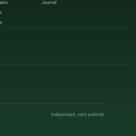
rains
Journal
e
e
Indépendant, sans publicité.