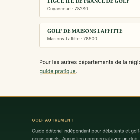
LIGUE ILE DE FRANCE DE GOLF
Guyancourt · 78280
GOLF DE MAISONS LAFFITTE
Maisons-Laffitte · 78600
Pour les autres départements de la régi
guide pratique
.
GOLF AUTREMENT
Guide éditorial indépendant pour débutants et gol
occasionnels. Aucun lien commercial avec un club,