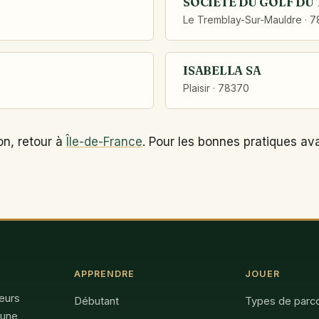
SOCIETE DU GOLF DU
Le Tremblay-Sur-Mauldre · 
ISABELLA SA
Plaisir · 78370
on, retour à
Île-de-France
. Pour les bonnes pratiques av
APPRENDRE
JOUER
feurs
Débutant
Types de parc
 une