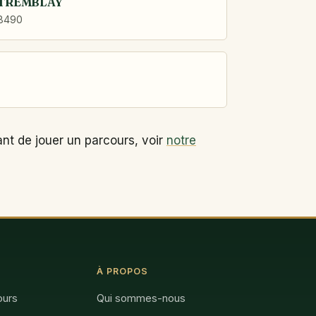
 TREMBLAY
78490
ant de jouer un parcours, voir
notre
À PROPOS
ours
Qui sommes-nous