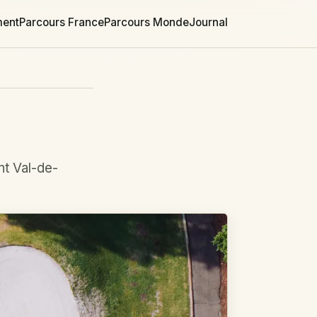
ment
Parcours France
Parcours Monde
Journal
nt Val-de-