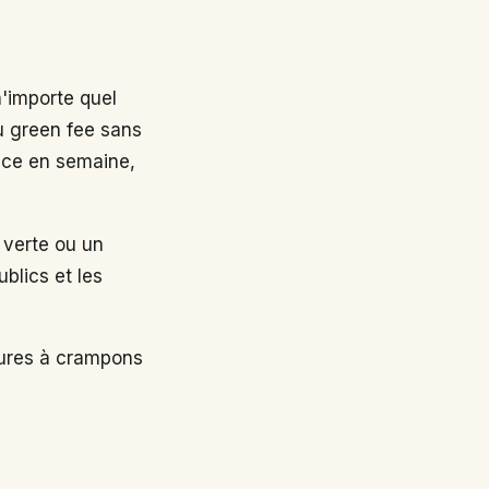
n'importe quel
au green fee sans
nce en semaine,
 verte ou un
ublics et les
sures à crampons