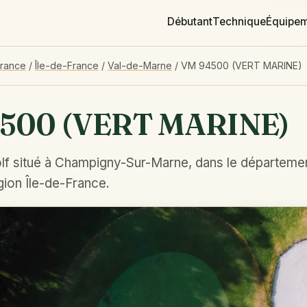
Débutant
Technique
Équipe
France
/
Île-de-France
/
Val-de-Marne
/
VM 94500 (VERT MARINE)
500 (VERT MARINE)
lf situé à Champigny-Sur-Marne, dans le départeme
gion Île-de-France.