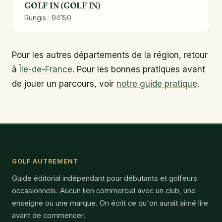
GOLF IN (GOLF IN)
Rungis · 94150
Pour les autres départements de la région, retour
à
Île-de-France
. Pour les bonnes pratiques avant
de jouer un parcours, voir
notre guide pratique
.
GOLF AUTREMENT
Guide éditorial indépendant pour débutants et golfeurs
occasionnels. Aucun lien commercial avec un club, une
enseigne ou une marque. On écrit ce qu'on aurait aimé lire
avant de commencer.