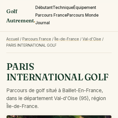
Débutant
Technique
Équipement
Golf
Parcours France
Parcours Monde
Autrement
.
Journal
Accueil
/
Parcours France
/
Île-de-France
/
Val-d'Oise
/
PARIS INTERNATIONAL GOLF
PARIS
INTERNATIONAL GOLF
Parcours de golf situé à Baillet-En-France,
dans le département Val-d'Oise (95), région
Île-de-France.