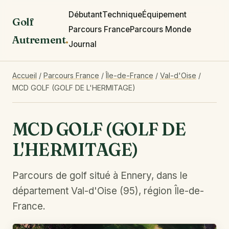
Débutant
Technique
Équipement
Golf
Parcours France
Parcours Monde
Autrement
.
Journal
Accueil
/
Parcours France
/
Île-de-France
/
Val-d'Oise
/
MCD GOLF (GOLF DE L'HERMITAGE)
MCD GOLF (GOLF DE
L'HERMITAGE)
Parcours de golf situé à Ennery, dans le
département Val-d'Oise (95), région Île-de-
France.